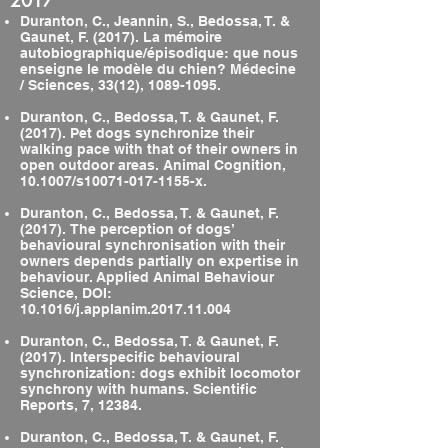
2017
Duranton, C., Jeannin, S., Bedossa, T. &
Gaunet, F. (2017). La mémoire
autobiographique/épisodique: que nous
enseigne le modèle du chien? Médecine
/ Sciences, 33(12),
1089-1095
.
Duranton, C., Bedossa, T. & Gaunet, F.
(2017). Pet dogs synchronize their
walking pace with that of their owners in
open outdoor areas. Animal Cognition,
10.1007/s10071-017-1155-x.
Duranton, C., Bedossa, T. & Gaunet, F.
(2017). The perception of dogs’
behavioural synchronisation with their
owners depends partially on expertise in
behaviour. Applied Animal Behaviour
Science, DOI:
10.1016/j.applanim.2017.11.004
Duranton, C., Bedossa, T. & Gaunet, F.
(2017). Interspecific behavioural
synchronization: dogs exhibit locomotor
synchrony with humans. Scientific
Reports, 7, 12384.
Duranton, C., Bedossa, T. & Gaunet, F.