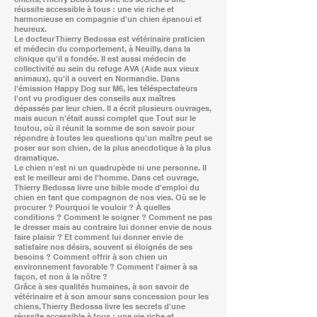
réussite accessible à tous : une vie riche et
harmonieuse en compagnie d'un chien épanoui et
heureux.
Le docteur Thierry Bedossa est vétérinaire praticien
et médecin du comportement, à Neuilly, dans la
clinique qu'il a fondée. Il est aussi médecin de
collectivité au sein du refuge AVA (Aide aux vieux
animaux), qu'il a ouvert en Normandie. Dans
l'émission Happy Dog sur M6, les téléspectateurs
l'ont vu prodiguer des conseils aux maîtres
dépassés par leur chien. Il a écrit plusieurs ouvrages,
mais aucun n'était aussi complet que Tout sur le
toutou, où il réunit la somme de son savoir pour
répondre à toutes les questions qu'un maître peut se
poser sur son chien, de la plus anecdotique à la plus
dramatique.
Le chien n'est ni un quadrupède ni une personne. Il
est le meilleur ami de l'homme. Dans cet ouvrage,
Thierry Bedossa livre une bible mode d'emploi du
chien en tant que compagnon de nos vies. Où se le
procurer ? Pourquoi le vouloir ? À quelles
conditions ? Comment le soigner ? Comment ne pas
le dresser mais au contraire lui donner envie de nous
faire plaisir ? Et comment lui donner envie de
satisfaire nos désirs, souvent si éloignés de ses
besoins ? Comment offrir à son chien un
environnement favorable ? Comment l'aimer à sa
façon, et non à la nôtre ?
Grâce à ses qualités humaines, à son savoir de
vétérinaire et à son amour sans concession pour les
chiens, Thierry Bedossa livre les secrets d'une
réussite accessible à tous : une vie riche et