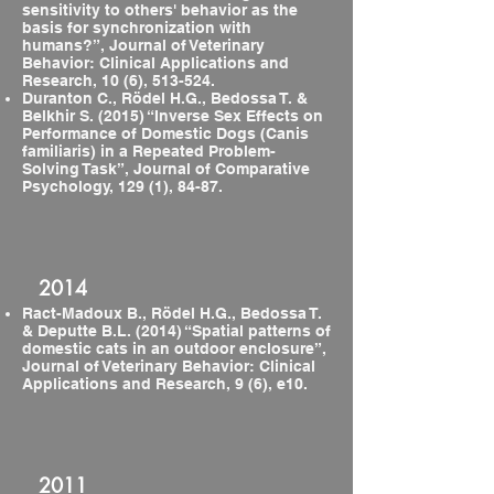
sensitivity to others' behavior as the
basis for synchronization with
humans?”, Journal of Veterinary
Behavior: Clinical Applications and
Research, 10 (6), 513-524.
Duranton C., Rödel H.G., Bedossa T. &
Belkhir S. (2015) “Inverse Sex Effects on
Performance of Domestic Dogs (Canis
familiaris) in a Repeated Problem-
Solving Task”, Journal of Comparative
Psychology, 129 (1), 84-87.
2014
Ract-Madoux B., Rödel H.G., Bedossa T.
& Deputte B.L. (2014) “Spatial patterns of
domestic cats in an outdoor enclosure”,
Journal of Veterinary Behavior: Clinical
Applications and Research, 9 (6), e10.
2011