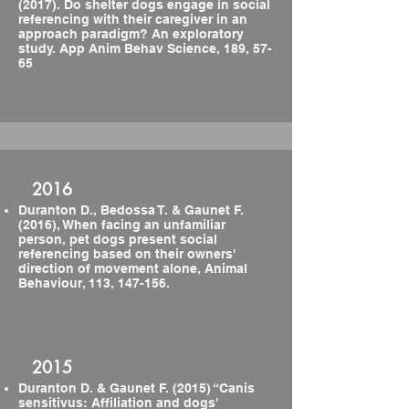
(2017). Do shelter dogs engage in social
referencing with their caregiver in an
approach paradigm? An exploratory
study. App Anim Behav Science, 189, 57-
65
2016
Duranton D., Bedossa T. & Gaunet F.
(2016), When facing an unfamiliar
person, pet dogs present social
referencing based on their owners'
direction of movement alone, Animal
Behaviour, 113, 147-156.
2015
Duranton D. & Gaunet F. (2015) “Canis
sensitivus: Affiliation and dogs'