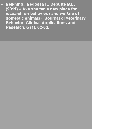
Belkhir S., Bedossa T., Deputte B.L.
(2011) « Ava shelter, a new place for
research on behaviour and welfare of
domestic animals», Journal of Veterinary
Behavior: Clinical Applications and
Research, 6 (1), 62-63.